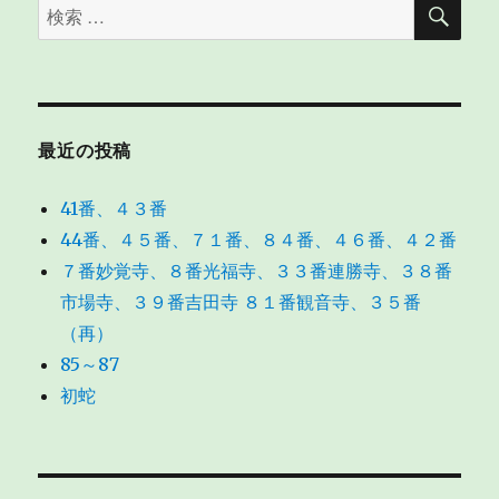
検
検
索
索
対
象:
最近の投稿
41番、４３番
44番、４５番、７１番、８４番、４６番、４２番
７番妙覚寺、８番光福寺、３３番連勝寺、３８番
市場寺、３９番吉田寺 ８１番観音寺、３５番
（再）
85～87
初蛇