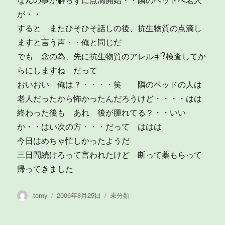
なんの事か解らずに点滴開始・・隣のベッドへ老人
が・・
すると またひそひそ話しの後、抗生物質の点滴し
ますと言う声・・俺と同じだ
でも 念の為、先に抗生物質のアレルギ?検査してか
らにしますね だって
おいおい 俺は？・・・・笑 隣のベッドの人は
老人だったから怖かったんだろうけど・・・・はは
終わった後も あれ 後が腫れてる？・・いい
か・・はい次の方・・・だって ははは
今日はめちゃ忙しかったようだ
三日間続けろって言われたけど 断って薬もらって
帰ってきました
投
投
カ
tomy
2006年8月25日
未分類
稿
稿
テ
者
日:
ゴ