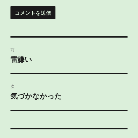
投
前
稿
雷嫌い
過
去
ナ
の
ビ
投
次
稿:
ゲ
気づかなかった
次
の
ー
投
シ
稿:
ョ