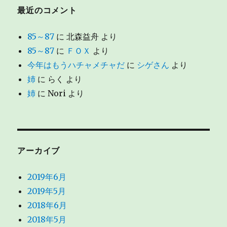
最近のコメント
85～87
に
北森益舟
より
85～87
に
ＦＯＸ
より
今年はもうハチャメチャだ
に
シゲさん
より
姉
に
らく
より
姉
に
Nori
より
アーカイブ
2019年6月
2019年5月
2018年6月
2018年5月