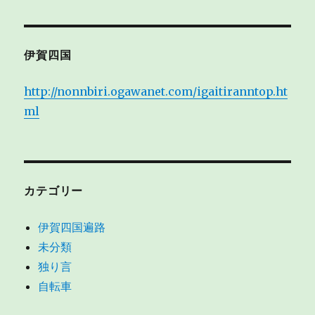
稿:
ョ
ン
伊賀四国
http://nonnbiri.ogawanet.com/igaitiranntop.ht
ml
カテゴリー
伊賀四国遍路
未分類
独り言
自転車