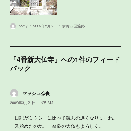
投
投
カ
tomy
2009年2月5日
伊賀四国遍路
稿
稿
テ
者
日:
ゴ
リ
ー
「4番新大仏寺」への1件のフィード
バック
マッシュ奈良
よ
り:
2009年3月21日 11:25 AM
日記がミクシーに比べて読むの遅くなりますね。
又始めたのね。 奈良の大仏もよろしく。