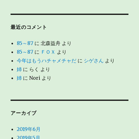
最近のコメント
85～87
に
北森益舟
より
85～87
に
ＦＯＸ
より
今年はもうハチャメチャだ
に
シゲさん
より
姉
に
らく
より
姉
に
Nori
より
アーカイブ
2019年6月
2019年5月