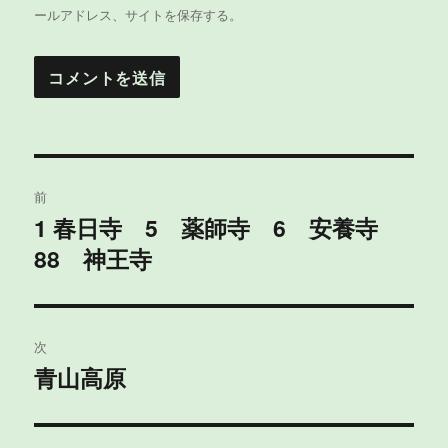
ールアドレス、サイトを保存する。
投
前
稿
1 春日寺 5 薬師寺 6 安養寺
過
88 神王寺
去
ナ
の
ビ
投
稿:
ゲ
次
青山高原
次
ー
の
シ
投