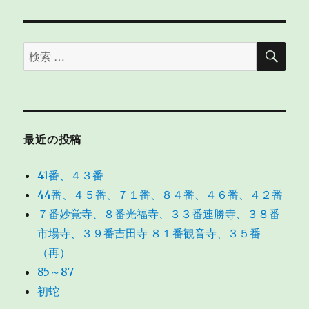
検
検
索
索
対
象:
最近の投稿
41番、４３番
44番、４５番、７１番、８４番、４６番、４２番
７番妙覚寺、８番光福寺、３３番連勝寺、３８番
市場寺、３９番吉田寺 ８１番観音寺、３５番
（再）
85～87
初蛇